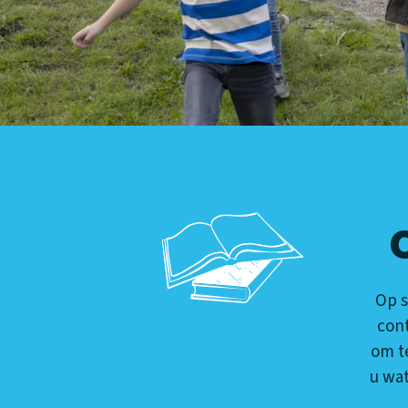
Op s
cont
om te
u wat