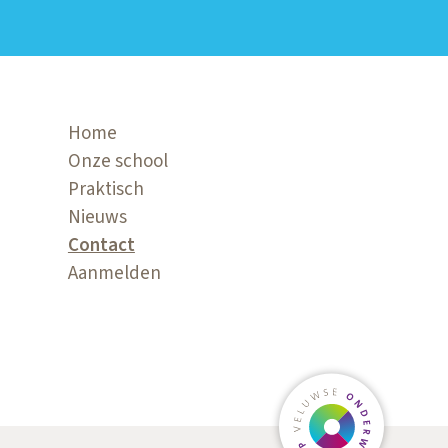
Home
Onze school
Praktisch
Nieuws
Contact
Aanmelden
Ga naar veluw