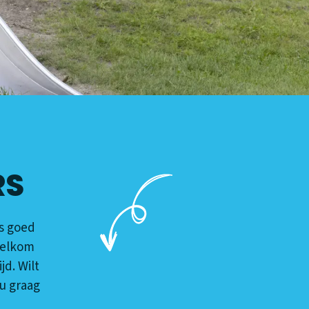
RS
is goed
 welkom
jd. Wilt
 u graag