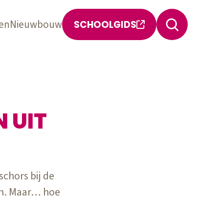
en
Nieuwbouw
SCHOOLGIDS
 UIT
chors bij de
en. Maar… hoe