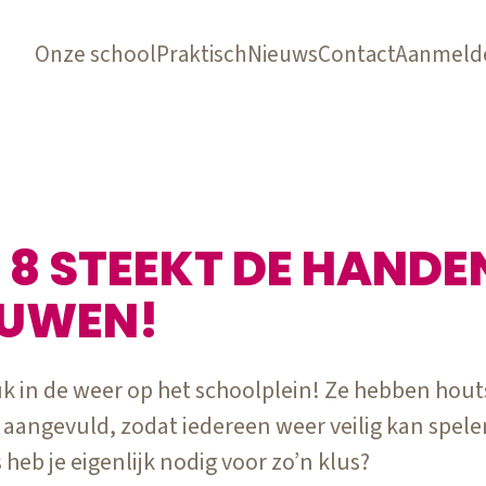
Onze school
Praktisch
Nieuws
Contact
Aanmeld
 8 STEEKT DE HANDEN
OUWEN!
k in de weer op het schoolplein! Ze hebben houts
 aangevuld, zodat iedereen weer veilig kan spel
heb je eigenlijk nodig voor zo’n klus?